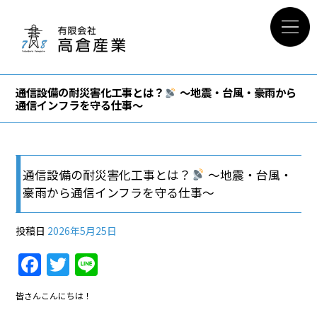
通信設備の耐災害化工事とは？
〜地震・台風・豪雨から
通信インフラを守る仕事〜
通信設備の耐災害化工事とは？
〜地震・台風・
豪雨から通信インフラを守る仕事〜
投稿日
2026年5月25日
F
T
Li
a
w
n
皆さんこんにちは！
c
itt
e