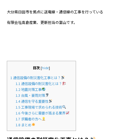
e
er
大分県日田市を拠点に送電線・通信線の工事を行っている
b
有限会社高倉産業、更新担当の富山です。
o
o
k
目次
[
hide
]
1
通信設備の耐災害化工事とは？
1.1
通信設備の耐災害化とは？
1.2
地震対策工事
1.3
台風・豪雨対策
1.4
通信を守る重要性
1.5
工事現場で求められる技術
1.6
今後さらに需要が高まる業界
1.7
求職者の方へ
1.8
まとめ