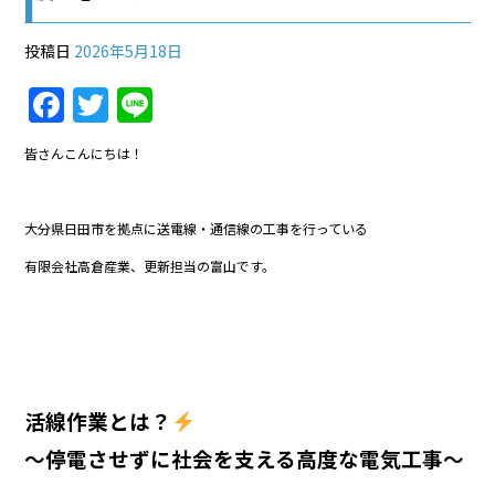
投稿日
2026年5月18日
F
T
Li
a
w
n
皆さんこんにちは！
c
itt
e
e
er
大分県日田市を拠点に送電線・通信線の工事を行っている
b
有限会社高倉産業、更新担当の富山です。
o
o
k
活線作業とは？
〜停電させずに社会を支える高度な電気工事〜