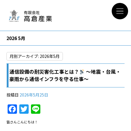
2026 5月
月別アーカイブ:
2026年5月
通信設備の耐災害化工事とは？
〜地震・台風・
豪雨から通信インフラを守る仕事〜
投稿日
2026年5月25日
F
T
Li
a
w
n
皆さんこんにちは！
c
itt
e