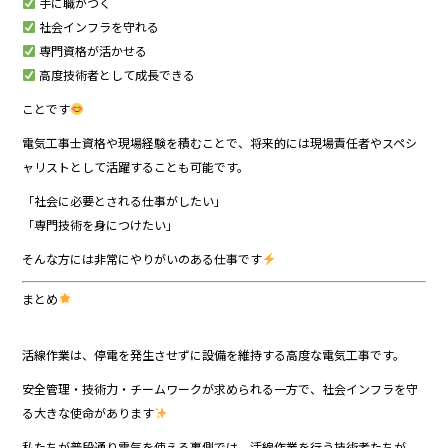
手に職がつく
社会インフラを守れる
専門資格が活かせる
高度技術者として成長できる
ことです
電気工事士資格や現場経験を積むことで、将来的には現場責任者やスペシ
ャリストとして活躍することも可能です。
「社会に必要とされる仕事がしたい」
「専門技術を身につけたい」
そんな方には非常にやりがいのある仕事です
まとめ
活線作業は、停電を発生させずに設備を維持する高度な電気工事です。
安全管理・技術力・チームワークが求められる一方で、社会インフラを守
る大きな使命があります
私たちが普段通り電気を使える裏側では、活線作業を行う技術者たちが