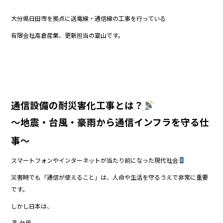
e
er
大分県日田市を拠点に送電線・通信線の工事を行っている
b
有限会社高倉産業、更新担当の富山です。
o
o
k
通信設備の耐災害化工事とは？
〜地震・台風・豪雨から通信インフラを守る仕
事〜
スマートフォンやインターネットが当たり前になった現代社会
災害時でも「通信が使えること」は、人命や生活を守るうえで非常に重要
です。
しかし日本は、
台風