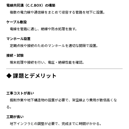
電線共同溝（C.C.BOX）の構築
複数の電力線や通信線をまとめて収容する管路を地下に設置。
ケーブル敷設
電線を管路に通し、絶縁や防水処理を施す。
マンホール設置
定期点検や接続のためのマンホールを適切な間隔で設置。
接続・試験
端末処理や接続を行い、電圧・絶縁性能を確認。
◆ 課題とデメリット
工事コストが高い
掘削作業や地下構造物の設置が必要で、架空線より費用が数倍高くな
る。
工期が長い
地下インフラとの調整が必要で、完成までに時間がかかる。