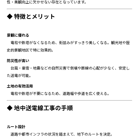
性・美観向上に欠かせない存在となっています。
◆ 特徴とメリット
景観に優れる
電柱や鉄塔がなくなるため、街並みがすっきり美しくなる。観光地や歴
史的景観地区で特に効果的。
防災性が高い
台風・豪雪・地震などの自然災害で倒壊や断線の心配が少なく、安定し
た送電が可能。
土地の有効活用
電柱や鉄塔が不要になるため、道路幅や歩道を広く使える。
◆ 地中送電線工事の手順
ルート設計
道路や都市インフラの状況を踏まえて、地下のルートを決定。