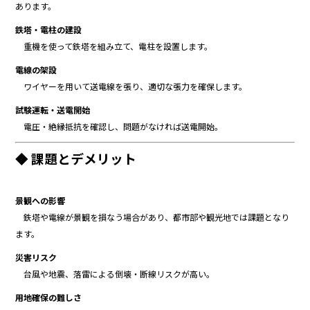
あります。
鉄塔・電柱の建設
重機を使って鉄塔を組み立て、電柱を設置します。
電線の架設
ワイヤーを用いて送電線を張り、適切な張力を確保します。
試験運転・送電開始
電圧・絶縁抵抗を確認し、問題がなければ送電開始。
◆ 課題とデメリット
景観への影響
鉄塔や電線が景観を損なう場合があり、都市部や観光地では課題となり
ます。
災害リスク
台風や地震、落雷による倒壊・断線リスクが高い。
用地確保の難しさ