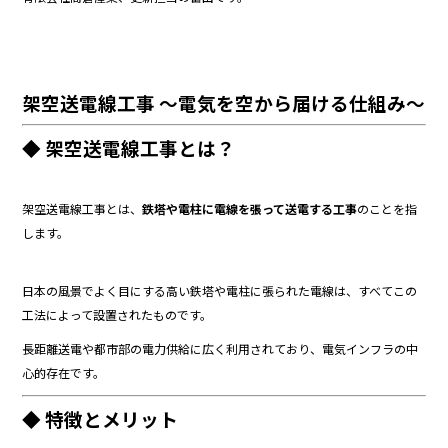
o
o
k
架空送電線工事 ～電気を空から届ける仕組み～
◆ 架空送電線工事とは？
架空送電線工事とは、
鉄塔や電柱に電線を張って送電する工事
のことを指
します。
日本の風景でよく目にする高い鉄塔や電柱に張られた電線は、すべてこの
工法によって設置されたものです。
長距離送電や都市部の電力供給に広く利用されており、電気インフラの中
心的存在です。
◆ 特徴とメリット