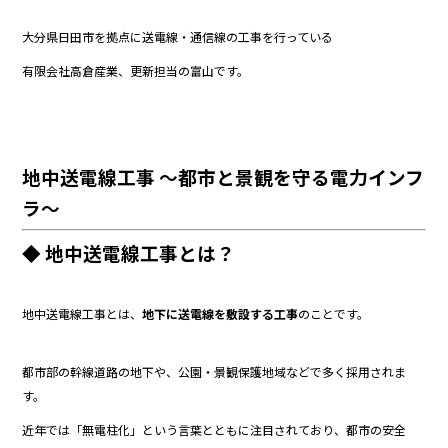
e
er
大分県日田市を拠点に送電線・通信線の工事を行っている
b
有限会社高倉産業、更新担当の富山です。
o
o
k
地中送電線工事 ～都市と景観を守る電力インフ
ラ～
◆ 地中送電線工事とは？
地中送電線工事とは、
地下に送電線を敷設する工事
のことです。
都市部の幹線道路の地下や、公園・景観保護地域などで多く採用されま
す。
近年では「無電柱化」という言葉とともに注目されており、都市の安全