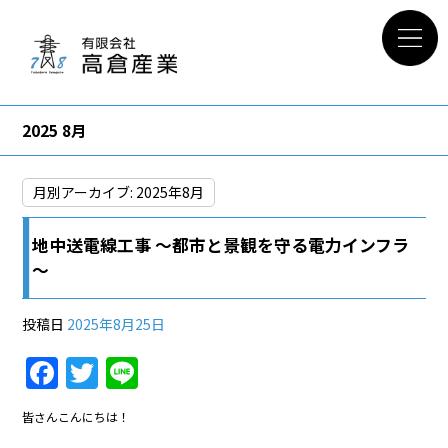
2025 8月
月別アーカイブ:
2025年8月
地中送電線工事 ～都市と景観を守る電力インフラ
～
投稿日
2025年8月25日
F
T
Li
a
w
n
皆さんこんにちは！
c
itt
e