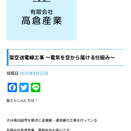
架空送電線工事 ～電気を空から届ける仕組み～
投稿日
2025年8月21日
F
T
Li
a
w
n
皆さんこんにちは！
c
itt
e
e
er
大分県日田市を拠点に送電線・通信線の工事を行っている
b
有限会社高倉産業、更新担当の富山です。